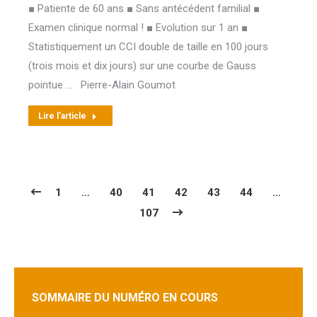
■ Patiente de 60 ans ■ Sans antécédent familial ■
Examen clinique normal ! ■ Evolution sur 1 an ■
Statistiquement un CCI double de taille en 100 jours
(trois mois et dix jours) sur une courbe de Gauss
pointue … Pierre-Alain Goumot
Lire l'article
1
…
40
41
42
43
44
…
107
SOMMAIRE DU NUMÉRO EN COURS