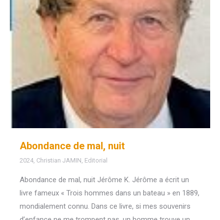
Abondance de mal, nuit
2024
,
Christian JAMIN
,
Editorial
Abondance de mal, nuit Jérôme K. Jérôme a écrit un
livre fameux « Trois hommes dans un bateau » en 1889,
mondialement connu. Dans ce livre, si mes souvenirs
d’enfance ne me trompent pas, un homme trouve un