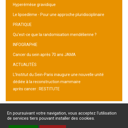
Hyperémèse gravidique
Le lipoedème - Pour une approche pluridisciplinaire
PRATIQUE
Qu’est-ce que la randomisation mendélienne ?
INFOGRAPHIE
Cancer du sein après 70 ans JAMA
ACTUALITÉS
L’Institut du Sein-Paris inaugure une nouvelle unité
dédiée à la reconstruction mammaire
après cancer : RESTITUTE
Abonnement
/
Publicité
/
Mentions légales
/
Contact
En poursuivant votre navigation, vous acceptez l'utilisation
PROTECTION DES DONNEES PERSONNELLES
de services tiers pouvant installer des cookies.
Un site internet du groupe Impact Médicom