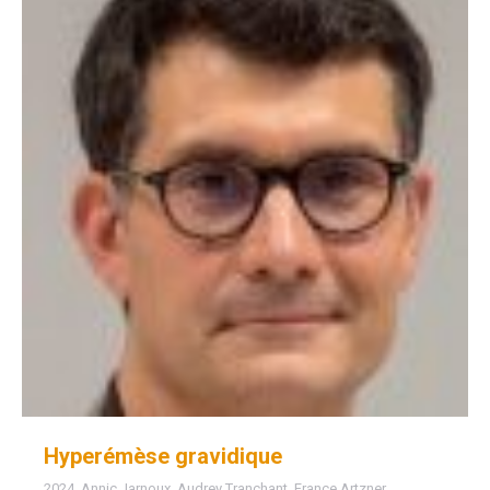
Hyperémèse gravidique
2024
,
Annic Jarnoux
,
Audrey Tranchant
,
France Artzner
,