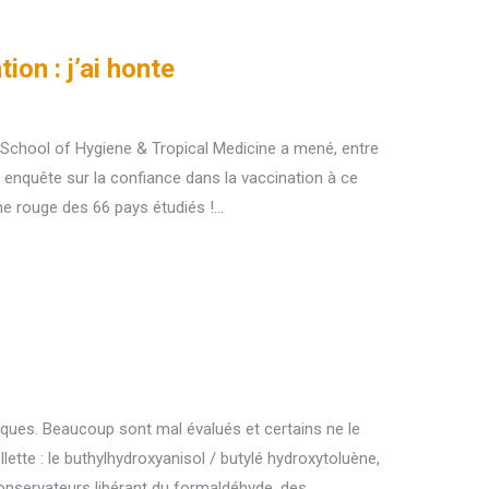
on : j’ai honte
 School of Hygiene & Tropical Medicine a mené, entre
 enquête sur la confiance dans la vaccination à ce
rne rouge des 66 pays étudiés !…
ues. Beaucoup sont mal évalués et certains ne le
lette : le buthylhydroxyanisol / butylé hydroxytoluène,
conservateurs libérant du formaldéhyde, des