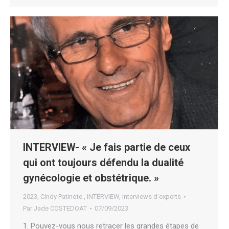
INTERVIEW- « Je fais partie de ceux
qui ont toujours défendu la dualité
gynécologie et obstétrique. »
2023
,
Cindy Patinote
,
INTERVIEW
,
Interviews d'experts
Par
Jade COSTEDOAT
07/09/2023
1. Pouvez-vous nous retracer les grandes étapes de