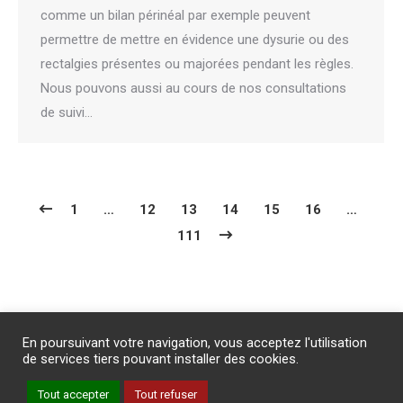
comme un bilan périnéal par exemple peuvent
permettre de mettre en évidence une dysurie ou des
rectalgies présentes ou majorées pendant les règles.
Nous pouvons aussi au cours de nos consultations
de suivi…
1
…
12
13
14
15
16
…
111
Abonnement
/
Publicité
/
Mentions légales
/
Contact
En poursuivant votre navigation, vous acceptez l'utilisation
PROTECTION DES DONNEES PERSONNELLES
de services tiers pouvant installer des cookies.
Un site internet du groupe Impact Médicom
Tout accepter
Tout refuser
Copyright © AM
REVUE GENESIS