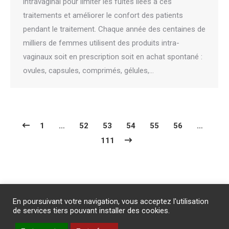
intravaginal pour limiter les fuites liées à ces
traitements et améliorer le confort des patients
pendant le traitement. Chaque année des centaines de
milliers de femmes utilisent des produits intra-
vaginaux soit en prescription soit en achat spontané :
ovules, capsules, comprimés, gélules,…
1
…
52
53
54
55
56
…
111
Abonnement
/
Publicité
/
Mentions légales
/
Contact
En poursuivant votre navigation, vous acceptez l'utilisation
PROTECTION DES DONNEES PERSONNELLES
de services tiers pouvant installer des cookies.
Un site internet du groupe Impact Médicom