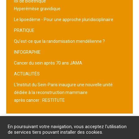
loi de bioéthique
Hyperémèse gravidique
Le lipoedème - Pour une approche pluridisciplinaire
PRATIQUE
Qu’est-ce que la randomisation mendélienne ?
INFOGRAPHIE
Cancer du sein après 70 ans JAMA
ACTUALITÉS
L’Institut du Sein-Paris inaugure une nouvelle unité
dédiée à la reconstruction mammaire
après cancer : RESTITUTE
Abonnement
/
Publicité
/
Mentions légales
/
Contact
En poursuivant votre navigation, vous acceptez l'utilisation
PROTECTION DES DONNEES PERSONNELLES
de services tiers pouvant installer des cookies.
Un site internet du groupe Impact Médicom