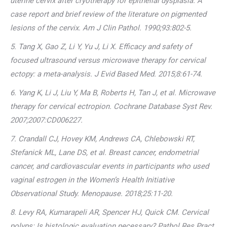
uterine cervix after cryotherapy for epithelial dysplasia. A
case report and brief review of the literature on pigmented
lesions of the cervix. Am J Clin Pathol. 1990;93:802-5.
5. Tang X, Gao Z, Li Y, Yu J, Li X. Efficacy and safety of
focused ultrasound versus microwave therapy for cervical
ectopy: a meta-analysis. J Evid Based Med. 2015;8:61-74.
6. Yang K, Li J, Liu Y, Ma B, Roberts H, Tan J, et al. Microwave
therapy for cervical ectropion. Cochrane Database Syst Rev.
2007;2007:CD006227.
7. Crandall CJ, Hovey KM, Andrews CA, Chlebowski RT,
Stefanick ML, Lane DS, et al. Breast cancer, endometrial
cancer, and cardiovascular events in participants who used
vaginal estrogen in the Women’s Health Initiative
Observational Study. Menopause. 2018;25:11-20.
8. Levy RA, Kumarapeli AR, Spencer HJ, Quick CM. Cervical
polyps: Is histologic evaluation necessary? Pathol Res Pract.