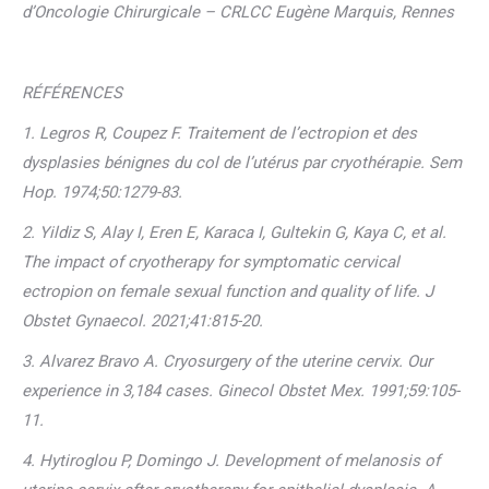
d’Oncologie Chirurgicale – CRLCC Eugène Marquis, Rennes
RÉFÉRENCES
1. Legros R, Coupez F. Traitement de l’ectropion et des
dysplasies bénignes du col de l’utérus par cryothérapie. Sem
Hop. 1974;50:1279-83.
2. Yildiz S, Alay I, Eren E, Karaca I, Gultekin G, Kaya C, et al.
The impact of cryotherapy for symptomatic cervical
ectropion on female sexual function and quality of life. J
Obstet Gynaecol. 2021;41:815-20.
3. Alvarez Bravo A. Cryosurgery of the uterine cervix. Our
experience in 3,184 cases. Ginecol Obstet Mex. 1991;59:105-
11.
4. Hytiroglou P, Domingo J. Development of melanosis of