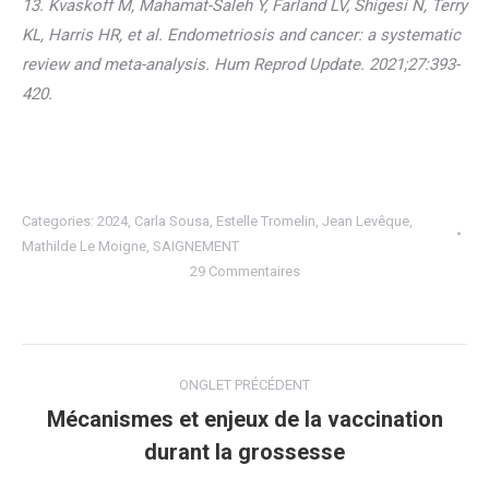
13. Kvaskoff M, Mahamat-Saleh Y, Farland LV, Shigesi N, Terry
KL, Harris HR, et al. Endometriosis and cancer: a systematic
review and meta-analysis. Hum Reprod Update. 2021;27:393-
420.
Categories:
2024
,
Carla Sousa
,
Estelle Tromelin
,
Jean Levêque
,
Mathilde Le Moigne
,
SAIGNEMENT
29 Commentaires
Navigation
ONGLET PRÉCÉDENT
de
Mécanismes et enjeux de la vaccination
Onglet
durant la grossesse
commentaire
précédent