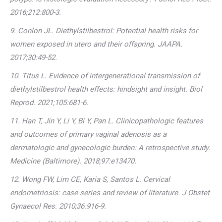
2016;212:800-3.
9. Conlon JL. Diethylstilbestrol: Potential health risks for
women exposed in utero and their offspring. JAAPA.
2017;30:49-52.
10. Titus L. Evidence of intergenerational transmission of
diethylstilbestrol health effects: hindsight and insight. Biol
Reprod. 2021;105:681-6.
11. Han T, Jin Y, Li Y, Bi Y, Pan L. Clinicopathologic features
and outcomes of primary vaginal adenosis as a
dermatologic and gynecologic burden: A retrospective study.
Medicine (Baltimore). 2018;97:e13470.
12. Wong FW, Lim CE, Karia S, Santos L. Cervical
endometriosis: case series and review of literature. J Obstet
Gynaecol Res. 2010;36:916-9.