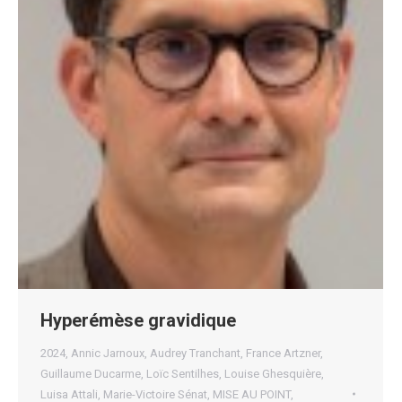
Hyperémèse gravidique
2024
,
Annic Jarnoux
,
Audrey Tranchant
,
France Artzner
,
Guillaume Ducarme
,
Loïc Sentilhes
,
Louise Ghesquière
,
Luisa Attali
,
Marie-Victoire Sénat
,
MISE AU POINT
,