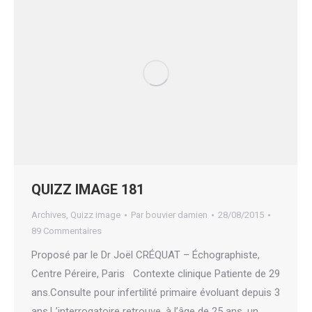
QUIZZ IMAGE 181
Archives
,
Quizz image
Par
bouvier damien
28/08/2015
89 Commentaires
Proposé par le Dr Joël CRÉQUAT – Échographiste,
Centre Péreire, Paris Contexte clinique Patiente de 29
ans.Consulte pour infertilité primaire évoluant depuis 3
ans.L’interrogatoire retrouve, à l’âge de 25 ans, un