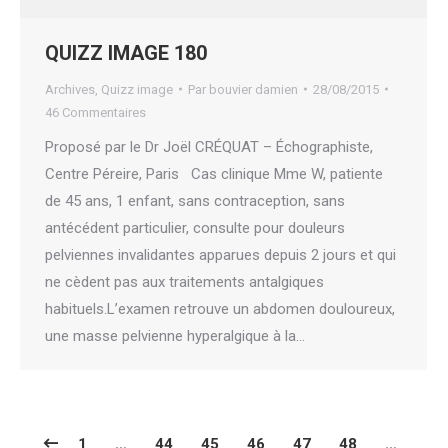
QUIZZ IMAGE 180
Archives
,
Quizz image
Par
bouvier damien
28/08/2015
46 Commentaires
Proposé par le Dr Joël CRÉQUAT – Échographiste,
Centre Péreire, Paris Cas clinique Mme W, patiente
de 45 ans, 1 enfant, sans contraception, sans
antécédent particulier, consulte pour douleurs
pelviennes invalidantes apparues depuis 2 jours et qui
ne cèdent pas aux traitements antalgiques
habituels.L’examen retrouve un abdomen douloureux,
une masse pelvienne hyperalgique à la…
1
…
44
45
46
47
48
…