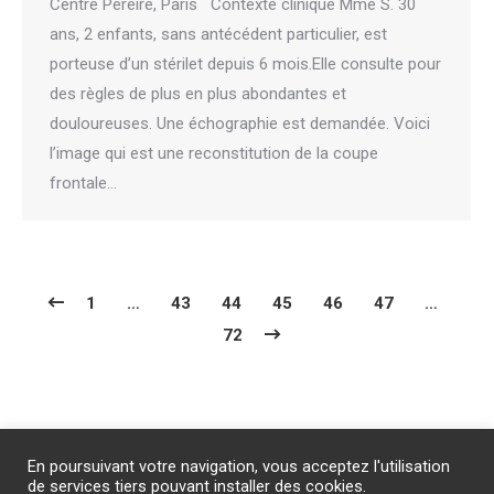
Centre Péreire, Paris Contexte clinique Mme S. 30
ans, 2 enfants, sans antécédent particulier, est
porteuse d’un stérilet depuis 6 mois.Elle consulte pour
des règles de plus en plus abondantes et
douloureuses. Une échographie est demandée. Voici
l’image qui est une reconstitution de la coupe
frontale…
1
…
43
44
45
46
47
…
72
Abonnement
/
Publicité
/
Mentions légales
/
Contact
En poursuivant votre navigation, vous acceptez l'utilisation
PROTECTION DES DONNEES PERSONNELLES
de services tiers pouvant installer des cookies.