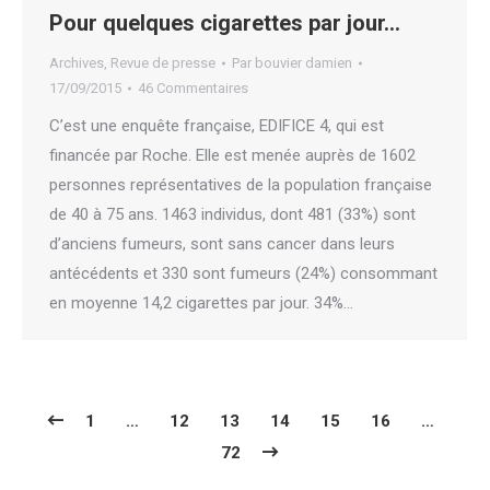
Pour quelques cigarettes par jour…
Archives
,
Revue de presse
Par
bouvier damien
17/09/2015
46 Commentaires
C’est une enquête française, EDIFICE 4, qui est
financée par Roche. Elle est menée auprès de 1602
personnes représentatives de la population française
de 40 à 75 ans. 1463 individus, dont 481 (33%) sont
d’anciens fumeurs, sont sans cancer dans leurs
antécédents et 330 sont fumeurs (24%) consommant
en moyenne 14,2 cigarettes par jour. 34%…
1
…
12
13
14
15
16
…
72