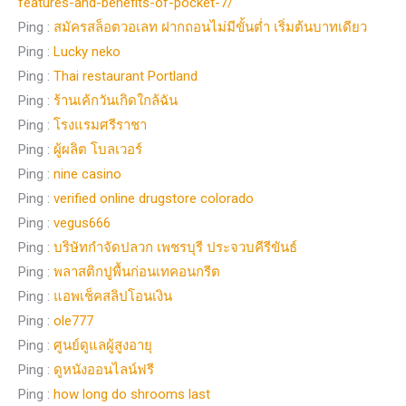
features-and-benefits-of-pocket-7/
Ping :
สมัครสล็อตวอเลท ฝากถอนไม่มีขั้นต่ำ เริ่มต้นบาทเดียว
Ping :
Lucky neko
Ping :
Thai restaurant Portland
Ping :
ร้านเค้กวันเกิดใกล้ฉัน
Ping :
โรงแรมศรีราชา
Ping :
ผู้ผลิต โบลเวอร์
Ping :
nine casino
Ping :
verified online drugstore colorado
Ping :
vegus666
Ping :
บริษัทกำจัดปลวก เพชรบุรี ประจวบคีรีขันธ์
Ping :
พลาสติกปูพื้นก่อนเทคอนกรีต
Ping :
แอพเช็คสลิปโอนเงิน
Ping :
ole777
Ping :
ศูนย์ดูแลผู้สูงอายุ
Ping :
ดูหนังออนไลน์ฟรี
Ping :
how long do shrooms last