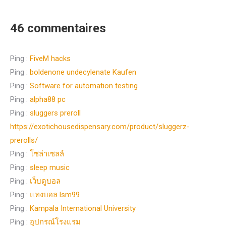
46 commentaires
Ping :
FiveM hacks
Ping :
boldenone undecylenate Kaufen
Ping :
Software for automation testing
Ping :
alpha88 pc
Ping :
sluggers preroll
https://exotichousedispensary.com/product/sluggerz-
prerolls/
Ping :
โซล่าเซลล์
Ping :
sleep music
Ping :
เว็บดูบอล
Ping :
แทงบอล lsm99
Ping :
Kampala International University
Ping :
อุปกรณ์โรงแรม