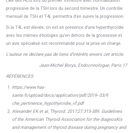
Like des HCG lors du premier trimestre avec normalisation
progressive de la TSH lors du second trimestre. Un contrôle
mensuel de TSH et T4L permettra d’en suivre la progression.
Si la T4L est élevée, on est en présence d’une hyperthyroïdie
avec les mêmes étiologies qu’en dehors de la grossesse et
un avis spécialisé est recommandé pour la prise en charge.
L’auteur ne déclare pas de liens d’intérêts envers cet article.
Jean-Michel Borys, Endocrinologue, Paris 17
RÉFÉRENCES
https://www.has-
sante.fr/upload/docs/application/pdf/2019- 03/fi
che_pertinence_hypothyroidie_vf.pdf
Alexander EK et al, Thyroid. 2017;27:315-389. Guidelines
of the American Thyroid Association for the diagnosKis
and management of thyroid disease during pregnancy and