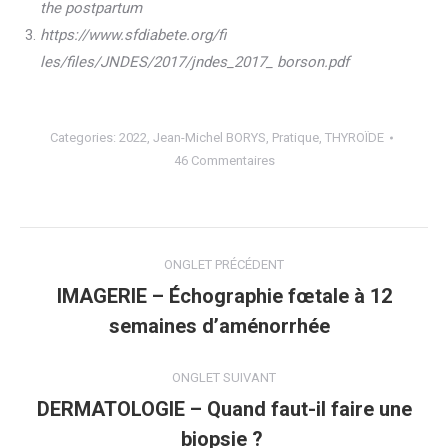
the postpartum
https://www.sfdiabete.org/fi
les/files/JNDES/2017/jndes_2017_ borson.pdf
Categories:
2022
,
Jean-Michel BORYS
,
Pratique
,
THYROÏDE
46 Commentaires
Navigation
ONGLET PRÉCÉDENT
de
IMAGERIE – Échographie fœtale à 12
Onglet
semaines d’aménorrhée
commentaire
précédent
ONGLET SUIVANT
DERMATOLOGIE – Quand faut-il faire une
Onglet
biopsie ?