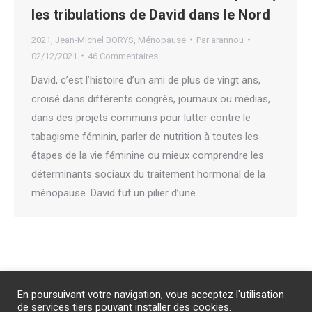
les tribulations de David dans le Nord
2021
,
Jean-Michel BORYS
,
Ménopause
Par
arannou
02/12/2021
46 Commentaires
David, c’est l’histoire d’un ami de plus de vingt ans,
croisé dans différents congrès, journaux ou médias,
dans des projets communs pour lutter contre le
tabagisme féminin, parler de nutrition à toutes les
étapes de la vie féminine ou mieux comprendre les
déterminants sociaux du traitement hormonal de la
ménopause. David fut un pilier d’une…
Abonnement
/
Publicité
/
Mentions légales
/
Contact
En poursuivant votre navigation, vous acceptez l'utilisation
PROTECTION DES DONNEES PERSONNELLES
de services tiers pouvant installer des cookies.