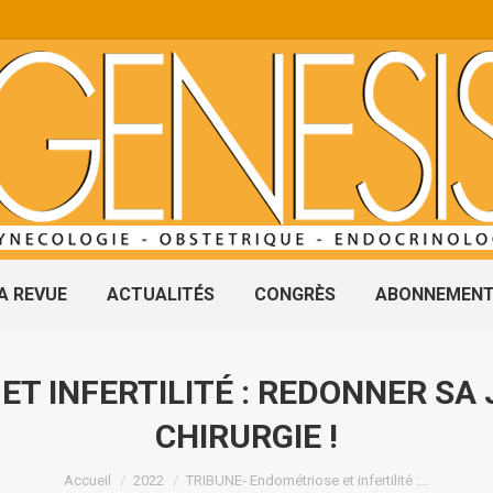
A REVUE
ACTUALITÉS
CONGRÈS
ABONNEMEN
T INFERTILITÉ : REDONNER SA 
CHIRURGIE !
Vous êtes ici :
Accueil
2022
TRIBUNE- Endométriose et infertilité :…