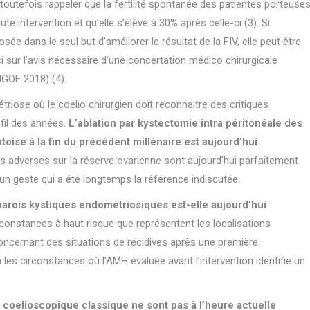
t toutefois rappeler que la fertilité spontanée des patientes porteuse
e intervention et qu’elle s’élève à 30% après celle-ci (3). Si
ée dans le seul but d’améliorer le résultat de la FIV, elle peut être
i sur l’avis nécessaire d’une concertation médico chirurgicale
NGOF 2018) (4).
triose où le coelio chirurgien doit reconnaitre des critiques
 fil des années.
L’ablation par kystectomie intra péritonéale des
oise à la fin du précédent millénaire est aujourd’hui
ts adverses sur la réserve ovarienne sont aujourd’hui parfaitement
d’un geste qui a été longtemps la référence indiscutée.
parois kystiques endométriosiques est-elle aujourd’hui
constances à haut risque que représentent les localisations
concernant des situations de récidives après une première
es circonstances où l’AMH évaluée avant l’intervention identifie un
ie coelioscopique classique ne sont pas à l’heure actuelle