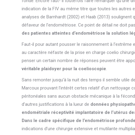
fondé. Encore faut- il toutefois faire remarquer qu’une d
indication de la FIV au même titre que toutes les autres 
analyses de Barnhardt (2002) et Haab (2013) soulignent qu
défaveur de l’endométriose. Ce point de détail ne doit pa
des patientes atteintes d’endométriose la solution lé
Faut-il pour autant pousser le raisonnement à l’extrême et
au caractère néfaste de la prise en charge coelio chirurgi
penser un certain nombre de réponses peuvent être appo
véritable plaidoyer pour la coelioscopie
.
Sans remonter jusqu’à la nuit des temps il semble utile de
Marcoux prouvant l’intérêt certes relatif d’un nettoyage
péritonéales sans aucun obstacle mécanique à la fécondati
d’autres justifications à la lueur de
données physiopathol
endométriale réceptivité implantatoire de l’utérus 
Dans le cadre spécifique de l’endométriose profonde a
indications d’une chirurgie extensive et mutilante multipl