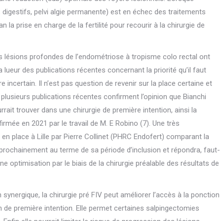
les digestifs, pelvi algie permanente) est en échec des traitements
 la prise en charge de la fertilité pour recourir à la chirurgie de
 les lésions profondes de l’endométriose à tropisme colo rectal ont
 lueur des publications récentes concernant la priorité qu’il faut
incertain. Il n’est pas question de revenir sur la place certaine et
lusieurs publications récentes confirment l’opinion que Bianchi
rait trouver dans une chirurgie de première intention, ainsi la
firmée en 2021 par le travail de M. E Robino (7). Une très
en place à Lille par Pierre Collinet (PHRC Endofert) comparant la
ve prochainement au terme de sa période d’inclusion et répondra, faut-
’une optimisation par le biais de la chirurgie préalable des résultats de
 synergique, la chirurgie pré FIV peut améliorer l’accès à la ponction
n de première intention. Elle permet certaines salpingectomies