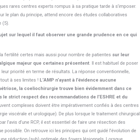
ques rares centres experts rompus à sa pratique tarde à s’imposer.
ur le plan du principe, attend encore des études collaboratives
 (5).
ujet sur lequel il faut observer une grande prudence en ce qui
 la fertilité certes mais aussi pour nombre de patientes
sur leur
i algique majeur que certaines présentent
. Il est habituel de poser
de leur priorité en terme de résultats. La réponse conventionnelle,
tout à ses limites !
L’AMP n’ayant à l’évidence aucune
métriose, la coeliochirurgie trouve bien évidemment dans ce
s le strict respect des recommandations de l’ESHRE et du
uvent complexes doivent être impérativement confiés à des centres
gie viscérale et urologique). De plus lorsque le traitement chirurgical
ar l’avis d’une RCP, il est essentiel de faire une résection des
possible. On retrouve ici les principes qui ont guidé l’évolution de
 d’une réduction (sub) optimale des foyers lésionnels. Lorsque