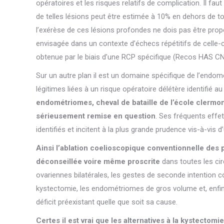
opératoires et les risques relatifs de complication. Il fau
de telles lésions peut être estimée à 10% en dehors de tout
l’exérèse de ces lésions profondes ne dois pas être propos
envisagée dans un contexte d’échecs répétitifs de celle-c
obtenue par le biais d’une RCP spécifique (Recos HAS C
Sur un autre plan il est un domaine spécifique de l’endomé
légitimes liées à un risque opératoire délétère identifié au
endométriomes, cheval de bataille de l’école clermont
sérieusement remise en question
. Ses fréquents effe
identifiés et incitent à la plus grande prudence vis-à-vis 
Ainsi l’ablation coelioscopique conventionnelle des 
déconseillée voire même proscrite
dans toutes les cir
ovariennes bilatérales, les gestes de seconde intention 
kystectomie, les endométriomes de gros volume et, enfin l
déficit préexistant quelle que soit sa cause.
Certes il est vrai que les alternatives à la kystectom