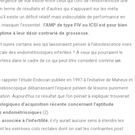
ivergence de vue existe entre ceux qui font de l’endométriose une
en terme de résultats et d’autres qui s’appuyant sur les méta
’il existe un déficit relatif mais indiscutable de performance en
s masquer l’essentiel :
l’AMP de type FIV ou ICSI est pour bien
gitime à leur désir contrarié de grossesse.
 suivre certains avis qui laisseraient penser à l’obsolescence voire
cale des endométriosiques infertiles ? A ceux qui pourraient le
rtées dans le cadre de ce qui peut être considéré comme
un
 rappeler l’étude Endocan publiée en 1997 à l’initiative de Maheux et
 coelioscopique débarrassant l’espace pelvien de lésions purement
on. Aujourd’hui ce résultat que l’on peinait à expliquer trouverait
ogiques d’acquisition récente concernant l’aptitude
des endométriosiques
(2).
ssociée à l’infertilité
, il n’y aurait aucune sens à étendre les
iant les exérèses colo rectales dont on sait les contraintes post