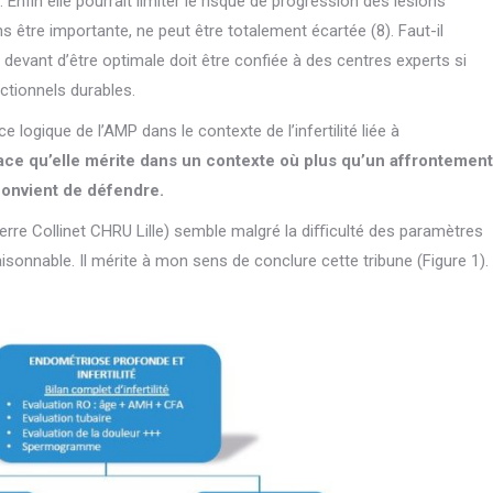
Enfin elle pourrait limiter le risque de progression des lésions
s être importante, ne peut être totalement écartée (8). Faut-il
devant d’être optimale doit être confiée à des centres experts si
nctionnels durables.
logique de l’AMP dans le contexte de l’infertilité liée à
place qu’elle mérite dans un contexte où plus qu’un affrontement
 convient de défendre.
ierre Collinet CHRU Lille) semble malgré la diﬃculté des paramètres
isonnable. Il mérite à mon sens de conclure cette tribune (Figure 1).