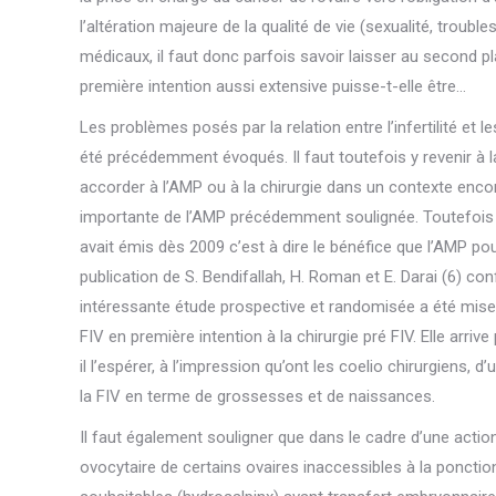
l’altération majeure de la qualité de vie (sexualité, troub
médicaux, il faut donc parfois savoir laisser au second plan
première intention aussi extensive puisse-t-elle être…
Les problèmes posés par la relation entre l’infertilité et
été précédemment évoqués. Il faut toutefois y revenir à la
accorder à l’AMP ou à la chirurgie dans un contexte encore 
importante de l’AMP précédemment soulignée. Toutefois p
avait émis dès 2009 c’est à dire le bénéfice que l’AMP pour
publication de S. Bendifallah, H. Roman et E. Darai (6) con
intéressante étude prospective et randomisée a été mise 
FIV en première intention à la chirurgie pré FIV. Elle arri
il l’espérer, à l’impression qu’ont les coelio chirurgiens, d
la FIV en terme de grossesses et de naissances.
Il faut également souligner que dans le cadre d’une action
ovocytaire de certains ovaires inaccessibles à la ponctio