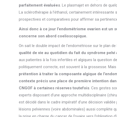
parfaitement évaluées
. Le plasmajet en dehors de quel
La sclérothérapie à l’éthanol, certainement intéressante s
prospectives et comparatives pour aﬃrmer sa pertinence
Ainsi donc à ce jour l’endométriome ovarien est un s
concerne son abord coelioscopique.
On sait le double impact de l’endométriose sur le plan de
qualité de vie au quotidien du fait du syndrome pelv
aux patientes à la fois infertiles et algiques la question 
politiquement correcte, est souvent à la grossesse. Mais 
prétention à traiter la composante algique de l’endo
contexte précis une place de première intention dan
CNGOF à certaines réserves toutefois
. Ces gestes so
experts disposant d’une approche multidisciplinaire (chirur
est décidé dans le cadre impératif d’une décision validée p
lésions pelviennes (voire abdominales) aussi complète que 
la prise en charge du cancer de l’ovaire vers l’obligation