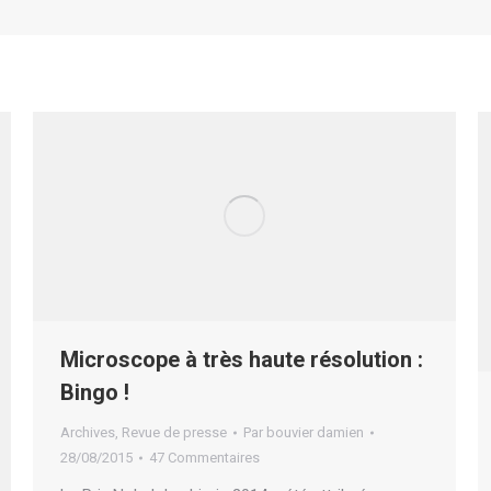
Microscope à très haute résolution :
Bingo !
Archives
,
Revue de presse
Par
bouvier damien
28/08/2015
47 Commentaires