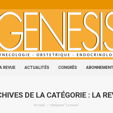
A REVUE
ACTUALITÉS
CONGRÈS
ABONNEMEN
HIVES DE LA CATÉGORIE :
LA R
Vous êtes ici :
Accueil
Catégorie "La revue"