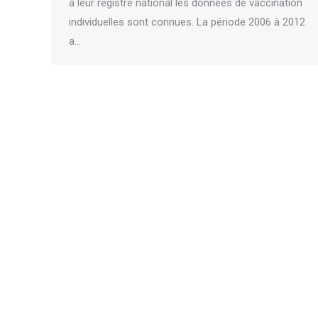
à leur registre national les données de vaccination
individuelles sont connues. La période 2006 à 2012
a…