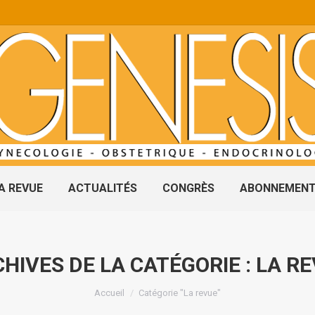
A REVUE
ACTUALITÉS
CONGRÈS
ABONNEMEN
HIVES DE LA CATÉGORIE :
LA R
Vous êtes ici :
Accueil
Catégorie "La revue"