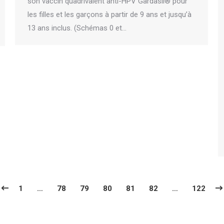
son vaccin quadrivalent anti-HPV Gardasil® pour
les filles et les garçons à partir de 9 ans et jusqu’à
13 ans inclus. (Schémas 0 et…
1
…
78
79
80
81
82
…
122