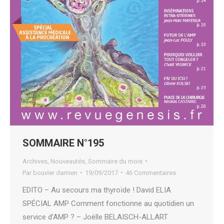
SOMMAIRE N°195
Archives
,
Nouveautés
,
Sommaire du mois
Par
bouvier damien
19/09/2017
46 Commentaires
EDITO – Au secours ma thyroïde ! David ELIA
SPÉCIAL AMP Comment fonctionne au quotidien un
service d’AMP ? – Joëlle BELAISCH-ALLART