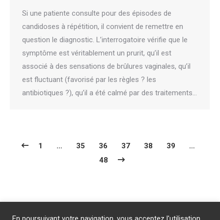
Si une patiente consulte pour des épisodes de
candidoses à répétition, il convient de remettre en
question le diagnostic. L’interrogatoire vérifie que le
symptôme est véritablement un prurit, qu’il est
associé à des sensations de brûlures vaginales, qu’il
est fluctuant (favorisé par les règles ? les
antibiotiques ?), qu’il a été calmé par des traitements…
1
…
35
36
37
38
39
…
48
Abonnement
/
Publicité
/
Mentions légales
/
Contact
En poursuivant votre navigation, vous acceptez l'utilisation