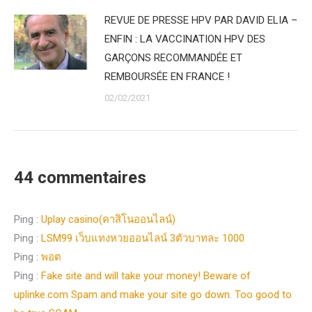
REVUE DE PRESSE HPV PAR DAVID ELIA –
ENFIN : LA VACCINATION HPV DES
GARÇONS RECOMMANDÉE ET
REMBOURSÉE EN FRANCE !
02/02/2021
44 commentaires
Ping :
Uplay casino(คาสิโนออนไลน์)
Ping :
LSM99 เว็บแทงหวยออนไลน์ 3ตัวบาทละ 1000
Ping :
พอต
Ping :
Fake site and will take your money! Beware of
uplinke.com Spam and make your site go down. Too good to