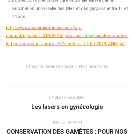
L’obtention d’une couverture vaccinale élevée par la
vaccination universelle des filles et des garçons entre 11 et
14 ans.
http://www.academie-medecine.fr/wp-
content/uploads/2019/09/Rapport-sur-la-vaccination-contre-
le-Papillomavirus-humain-HPV-voté-le-17-09-2019-ANM.pdf
Catégorie
Revue de presse
44 Commentaires
Navigation
ONGLET PRÉCÉDENT
de
Les lasers en gynécologie
Onglet
précédent
commentaire
ONGLET SUIVANT
CONSERVATION DES GAMÈTES : POUR NOS