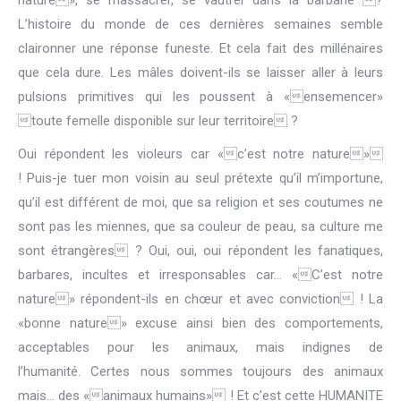
nature», se massacrer, se vautrer dans la barbarie ?
L’histoire du monde de ces dernières semaines semble
claironner une réponse funeste. Et cela fait des millénaires
que cela dure. Les mâles doivent-ils se laisser aller à leurs
pulsions primitives qui les poussent à «ensemencer»
toute femelle disponible sur leur territoire ?
Oui répondent les violeurs car «c’est notre nature»
! Puis-je tuer mon voisin au seul prétexte qu’il m’importune,
qu’il est différent de moi, que sa religion et ses coutumes ne
sont pas les miennes, que sa couleur de peau, sa culture me
sont étrangères ? Oui, oui, oui répondent les fanatiques,
barbares, incultes et irresponsables car… «C’est notre
nature» répondent-ils en chœur et avec conviction ! La
«bonne nature» excuse ainsi bien des comportements,
acceptables pour les animaux, mais indignes de
l’humanité. Certes nous sommes toujours des animaux
mais… des «animaux humains» ! Et c’est cette HUMANITE