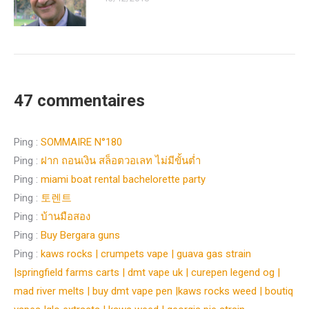
47 commentaires
Ping :
SOMMAIRE N°180
Ping :
ฝาก ถอนเงิน สล็อตวอเลท ไม่มีขั้นต่ำ
Ping :
miami boat rental bachelorette party
Ping :
토렌트
Ping :
บ้านมือสอง
Ping :
Buy Bergara guns
Ping :
kaws rocks | crumpets vape | guava gas strain
|springfield farms carts | dmt vape uk | curepen legend og |
mad river melts | buy dmt vape pen |kaws rocks weed | boutiq