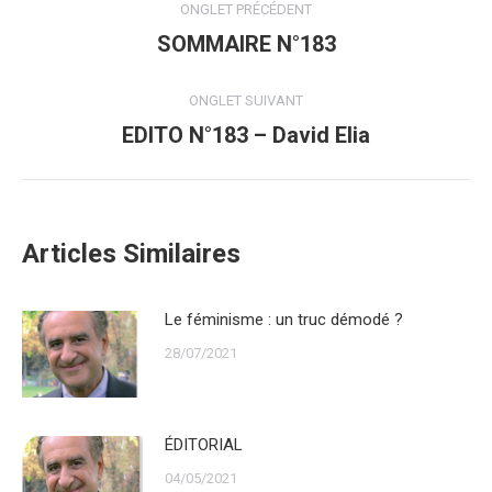
ONGLET PRÉCÉDENT
de
SOMMAIRE N°183
Onglet
précédent
commentaire
ONGLET SUIVANT
EDITO N°183 – David Elia
Onglet
suivant
Articles Similaires
Le féminisme : un truc démodé ?
28/07/2021
ÉDITORIAL
04/05/2021