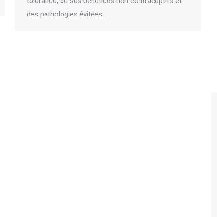
tolérance, de ses bénéfices non contraceptifs et
des pathologies évitées.…