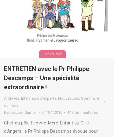
ENTRETIEN avec le Pr Philippe
Descamps – Une spécialité
extraordinaire !
Archives
,
Interviews d'experts
,
Nouveautés
,
Sommaire
du mois
Par
bouvier damien
04/04/2016
44 Commentaires
Chef du pôle Femme-Mère-Enfant au CHU
d’Angers, le Pr Philippe Descamps évoque pour