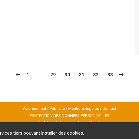
1
…
29
30
31
32
33
Abonnement
/
Publicité
/
Mentions légales
/
Contact
PROTECTION DES DONNEES PERSONNELLES
Un site internet du groupe Impact Médicom
Copyright © AM
REVUE GENESIS
rvices tiers pouvant installer des cookies.
Inscription à la Newsletter