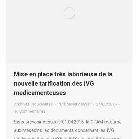
Mise en place très laborieuse de la
nouvelle tarification des IVG
medicamenteuses
Archives
,
Nouveautés
Par
bouvier damien
24/06/2016
46 Commentaires
Sans prévenir depuis le 01.04.2016, la CPAM retourne
aux médecins les documents concernant les IVG
médicamenteuses (FSE et FDS papiers).À l’occasion