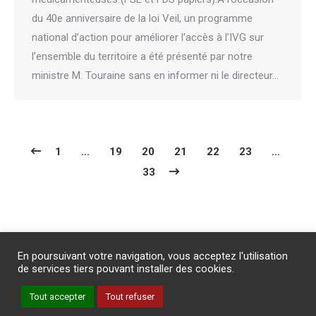
du 40e anniversaire de la loi Veil, un programme
national d’action pour améliorer l’accès à l’IVG sur
l’ensemble du territoire a été présenté par notre
ministre M. Touraine sans en informer ni le directeur…
1
…
19
20
21
22
23
…
33
Abonnement
/
Publicité
/
Mentions légales
/
Contact
En poursuivant votre navigation, vous acceptez l'utilisation
PROTECTION DES DONNEES PERSONNELLES
de services tiers pouvant installer des cookies.
Un site internet du groupe Impact Médicom
Tout accepter
Tout refuser
Copyright © AM
REVUE GENESIS
Inscription à la Newsletter