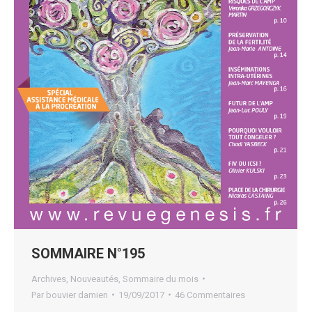
SOMMAIRE N°195
Archives
,
Nouveautés
,
Sommaire du mois
Par
bouvier damien
19/09/2017
46 Commentaires