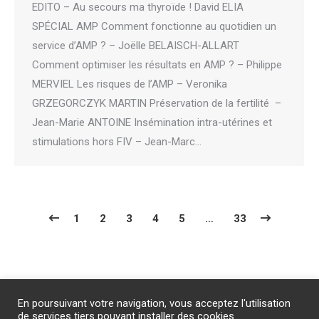
EDITO – Au secours ma thyroïde ! David ELIA
SPÉCIAL AMP Comment fonctionne au quotidien un
service d’AMP ? – Joëlle BELAISCH-ALLART
Comment optimiser les résultats en AMP ? – Philippe
MERVIEL Les risques de l’AMP – Veronika
GRZEGORCZYK MARTIN Préservation de la fertilité –
Jean-Marie ANTOINE Insémination intra-utérines et
stimulations hors FIV – Jean-Marc…
1
2
3
4
5
…
33
Abonnement
/
Publicité
/
Mentions légales
/
Contact
En poursuivant votre navigation, vous acceptez l'utilisation
PROTECTION DES DONNEES PERSONNELLES
de services tiers pouvant installer des cookies.