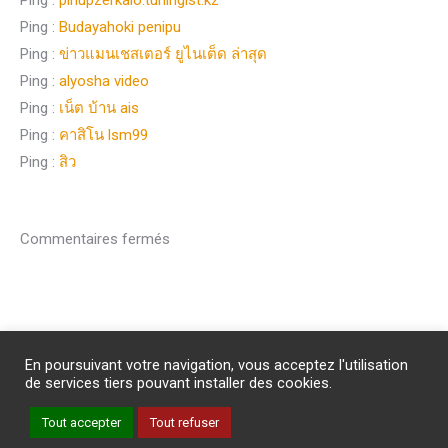
Ping :
pinupzerkalo.tuninglst.kz
Ping :
Budayahoki penipu
Ping :
ข่าวแมนเชสเตอร์ ยูไนเต็ด ล่าสุด
Ping :
alyosha video
Ping :
เน็ต บ้าน ais
Ping :
คาสิโน lsm99
Ping :
สิว
Commentaires fermés
Abonnement
/
Publicité
/
Mentions légales
/
Contact
En poursuivant votre navigation, vous acceptez l'utilisation
PROTECTION DES DONNEES PERSONNELLES
de services tiers pouvant installer des cookies.
Un site internet du groupe Impact Médicom
Tout accepter
Tout refuser
Copyright © AM
REVUE GENESIS
Inscription à la Newsletter