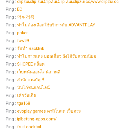
Ping :
clipzui,clip zui,ClipZui,Clip Zui,clipzui.cc,www.clipzui.cc
Ping :
EC
Ping :
먹튀검증
Ping :
ทำไมต้องเลือกใช้บริการกับ ADVANTPLAY
Ping :
poker
Ping :
faw99
Ping :
รับทำ Backlink
Ping :
ทำไมการแทง บอลเดี่ยว ถึงได้รับความนิยม
Ping :
SHOPEE สล็อต
Ping :
เว็บพนันออนไลน์เกาหลี
Ping :
สํานักงานบัญชี
Ping :
นันไก่ชนออนไลน์
Ping :
เค้กวันเกิด
Ping :
tga168
Ping :
evoplay games คาสิโนสด เว็บตรง
Ping :
iplbetting-apps.com/
Ping :
fruit cocktail