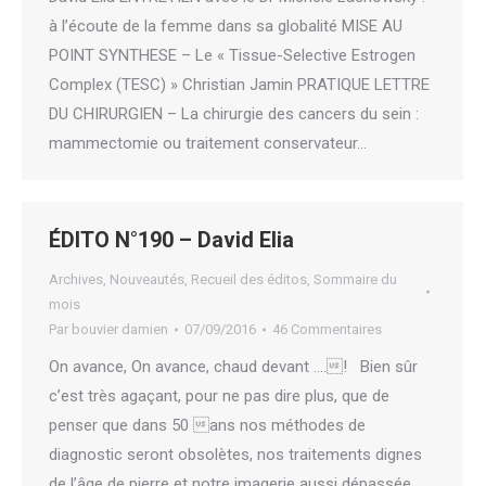
à l’écoute de la femme dans sa globalité MISE AU
POINT SYNTHESE – Le « Tissue-Selective Estrogen
Complex (TESC) » Christian Jamin PRATIQUE LETTRE
DU CHIRURGIEN – La chirurgie des cancers du sein :
mammectomie ou traitement conservateur…
ÉDITO N°190 – David Elia
Archives
,
Nouveautés
,
Recueil des éditos
,
Sommaire du
mois
Par
bouvier damien
07/09/2016
46 Commentaires
On avance, On avance, chaud devant ….! Bien sûr
c’est très agaçant, pour ne pas dire plus, que de
penser que dans 50 ans nos méthodes de
diagnostic seront obsolètes, nos traitements dignes
de l’âge de pierre et notre imagerie aussi dépassée