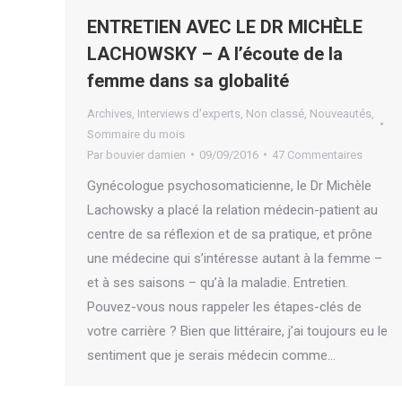
ENTRETIEN AVEC LE DR MICHÈLE
LACHOWSKY – A l’écoute de la
femme dans sa globalité
Archives
,
Interviews d'experts
,
Non classé
,
Nouveautés
,
Sommaire du mois
Par
bouvier damien
09/09/2016
47 Commentaires
Gynécologue psychosomaticienne, le Dr Michèle
Lachowsky a placé la relation médecin-patient au
centre de sa réflexion et de sa pratique, et prône
une médecine qui s’intéresse autant à la femme –
et à ses saisons – qu’à la maladie. Entretien.
Pouvez-vous nous rappeler les étapes-clés de
votre carrière ? Bien que littéraire, j’ai toujours eu le
sentiment que je serais médecin comme…