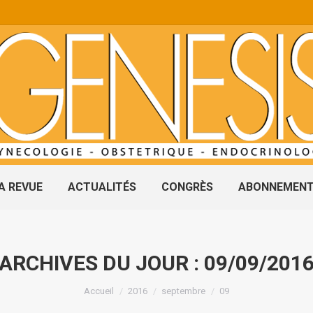
A REVUE
ACTUALITÉS
CONGRÈS
ABONNEMEN
ARCHIVES DU JOUR :
09/09/201
Vous êtes ici :
Accueil
2016
septembre
09