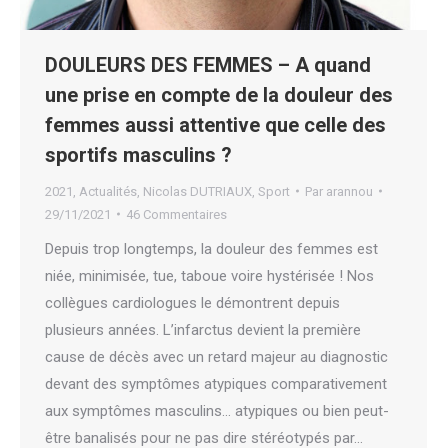
DOULEURS DES FEMMES – A quand
une prise en compte de la douleur des
femmes aussi attentive que celle des
sportifs masculins ?
2021
,
Actualités
,
Nicolas DUTRIAUX
,
Sport
Par
arannou
29/11/2021
46 Commentaires
Depuis trop longtemps, la douleur des femmes est
niée, minimisée, tue, taboue voire hystérisée ! Nos
collègues cardiologues le démontrent depuis
plusieurs années. L’infarctus devient la première
cause de décès avec un retard majeur au diagnostic
devant des symptômes atypiques comparativement
aux symptômes masculins… atypiques ou bien peut-
être banalisés pour ne pas dire stéréotypés par…