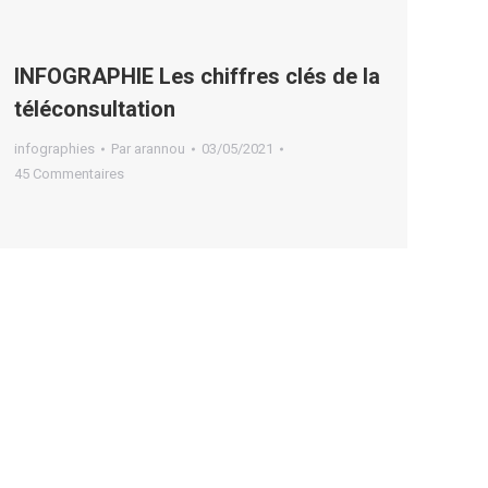
INFOGRAPHIE Les chiffres clés de la
téléconsultation
infographies
Par
arannou
03/05/2021
45 Commentaires