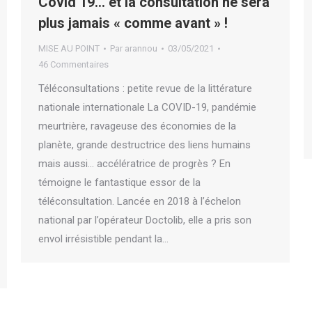
Covid 19… et la consultation ne sera
plus jamais « comme avant » !
MISE AU POINT
Par
arannou
03/05/2021
46 Commentaires
Téléconsultations : petite revue de la littérature
nationale internationale La COVID-19, pandémie
meurtrière, ravageuse des économies de la
planète, grande destructrice des liens humains
mais aussi… accélératrice de progrès ? En
témoigne le fantastique essor de la
téléconsultation. Lancée en 2018 à l’échelon
national par l’opérateur Doctolib, elle a pris son
envol irrésistible pendant la…