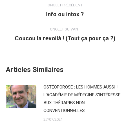
Navigation
ONGLET PRÉCÉDENT
de
Info ou intox ?
Onglet
précédent
commentaire
ONGLET SUIVANT
Coucou la revoilà ! (Tout ça pour ça ?)
Onglet
suivant
Articles Similaires
OSTÉOPOROSE : LES HOMMES AUSSI ! –
L’ACADÉMIE DE MÉDECINE S’INTÉRESSE
AUX THÉRAPIES NON
CONVENTIONNELLES
27/07/2021