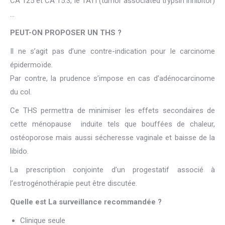
CA 125 et CA 15.3, le TATI (tumor associated trypsin inhibitor)
…
PEUT-ON PROPOSER UN THS ?
Il ne s’agit pas d’une contre-indication pour le carcinome
épidermoïde.
Par contre, la prudence s’impose en cas d’adénocarcinome
du col.
Ce THS permettra de minimiser les effets secondaires de
cette ménopause induite tels que bouffées de chaleur,
ostéoporose mais aussi sécheresse vaginale et baisse de la
libido.
La prescription conjointe d’un progestatif associé à
l’estrogénothérapie peut être discutée.
Quelle est La surveillance recommandée ?
Clinique seule