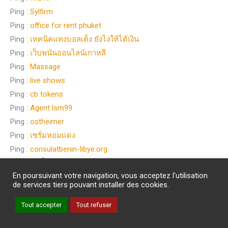
Ping :
Sylfirm
Ping :
office for rent phuket
Ping :
เทคนิคแทงบอลเต็ง ยังไงให้ได้เงิน
Ping :
เว็บพนันออนไลน์เกาหลี
Ping :
Massage
Ping :
live shows
Ping :
cb tokens
Ping :
Agent lsm99
Ping :
ostheimer
Ping :
เซรั่มหอมแดง
Ping :
consulatbenin-libye.org
Ping :
ชิปปิ้งจีน
En poursuivant votre navigation, vous acceptez l'utilisation
Ping :
altogel
de services tiers pouvant installer des cookies.
Ping :
แทงหวย
Ping :
123bet
Tout accepter
Tout refuser
Ping :
hiso23