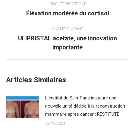
ONGLET PRÉCÉDENT
de
Élévation modérée du cortisol
Onglet
précédent
commentaire
ONGLET SUIVANT
ULIPRISTAL acetate, une innovation
Onglet
importante
suivant
Articles Similaires
L’Institut du Sein-Paris inaugure une
nouvelle unité dédiée à la reconstruction
mammaire après cancer : RESTITUTE
02/10/2024