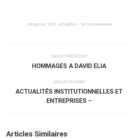
Categories:
2021
,
Actualités
44 Commentaires
Navigation
ONGLET PRÉCÉDENT
de
HOMMAGES A DAVID ELIA
Onglet
précédent
commentaire
ONGLET SUIVANT
ACTUALITÉS INSTITUTIONNELLES ET
Onglet
ENTREPRISES –
suivant
Articles Similaires