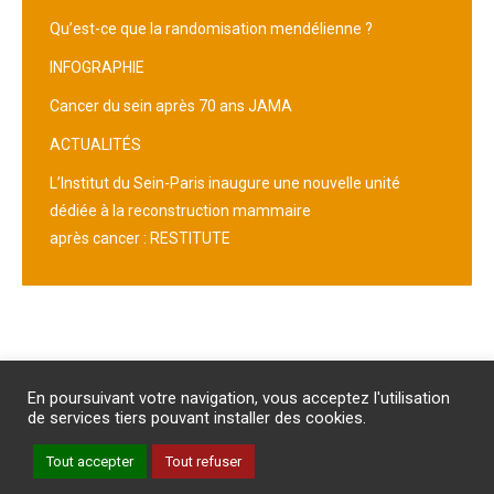
Qu’est-ce que la randomisation mendélienne ?
INFOGRAPHIE
Cancer du sein après 70 ans JAMA
ACTUALITÉS
L’Institut du Sein-Paris inaugure une nouvelle unité
dédiée à la reconstruction mammaire
après cancer : RESTITUTE
Abonnement
/
Publicité
/
Mentions légales
/
Contact
En poursuivant votre navigation, vous acceptez l'utilisation
PROTECTION DES DONNEES PERSONNELLES
de services tiers pouvant installer des cookies.
Un site internet du groupe Impact Médicom
Tout accepter
Tout refuser
Copyright © AM
REVUE GENESIS
Inscription à la Newsletter