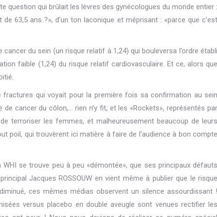
tte question qui brûlait les lèvres des gynécologues du monde entier 
 de 63,5 ans ?», d’un ton laconique et méprisant : «parce que c’es
cancer du sein (un risque relatif à 1,24) qui bouleversa l’ordre établ
tion faible (1,24) du risque relatif cardiovasculaire. Et ce, alors qu
itié.
 fractures qui voyait pour la première fois sa confirmation au sei
e de cancer du côlon,… rien n’y fit, et les «Rockets», représentés pa
rs de terroriser les femmes, et malheureusement beaucoup de leur
t poil, qui trouvèrent ici matière à faire de l’audience à bon compt
la WHI se trouve peu à peu «démontée», que ses principaux défaut
r principal Jacques ROSSOUW en vient même à publier que le risqu
 diminué, ces mêmes médias observent un silence assourdissant 
isées versus placebo en double aveugle sont venues rectifier le