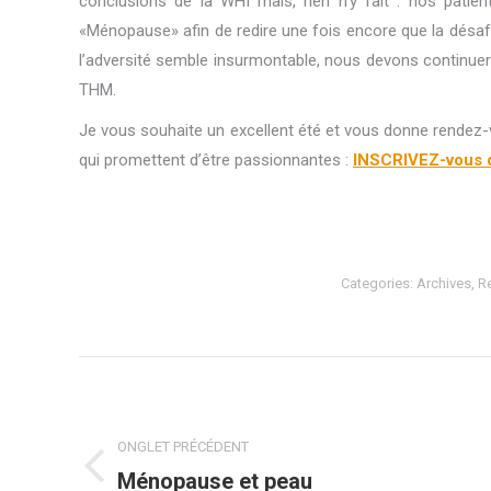
conclusions de la WHI mais, rien n’y fait : nos pati
«Ménopause» afin de redire une fois encore que la désaf
l’adversité semble insurmontable, nous devons continuer
THM.
Je vous souhaite un excellent été et vous donne rendez
qui promettent d’être passionnantes :
INSCRIVEZ-vous d
Categories:
Archives
,
Re
Navigation
de
ONGLET PRÉCÉDENT
commentaire
Ménopause et peau
Onglet