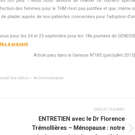
entes ont peur ! Nous nous devions de réaliser ce numéro spécia
fection des femmes pour le THM n’est pas justifiée et que, même s
 de plaider auprès de nos patientes concernées pour l’adoption d’u
-vous pour les 24 et 25 septembre pour les 18e journées de GENESI
ès à présent
.
Article paru dans le Genesis N°185 (juin/juillet 2015
cueil des éditos
46 Commentaires
ONGLET SUIVANT
ENTRETIEN avec le Dr Florence
Trémollières – Ménopause : notre
Onglet