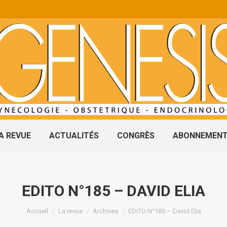
A REVUE
ACTUALITÉS
CONGRÈS
ABONNEMEN
EDITO N°185 – DAVID ELIA
Vous êtes ici :
Accueil
La revue
Archives
EDITO N°185 – David Elia