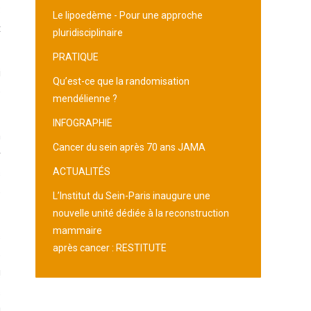
:
Le lipoedème - Pour une approche
t
pluridisciplinaire
PRATIQUE
i
Qu’est-ce que la randomisation
e
mendélienne ?
INFOGRAPHIE
n
Cancer du sein après 70 ans JAMA
r
ACTUALITÉS
s
e
L’Institut du Sein-Paris inaugure une
nouvelle unité dédiée à la reconstruction
mammaire
s
après cancer : RESTITUTE
e
!
s