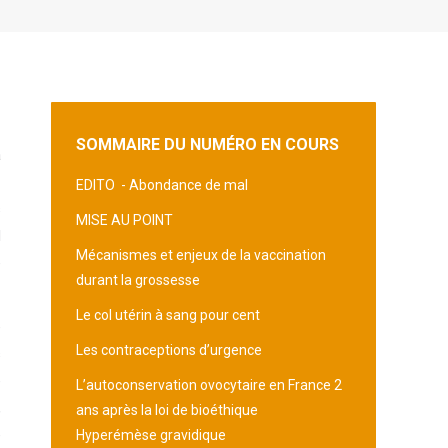
SOMMAIRE DU NUMÉRO EN COURS
a
EDITO -
Abondance de mal
s
MISE AU POINT
d
Mécanismes et enjeux de la vaccination
e
durant la grossesse
Le col utérin à sang pour cent
e
Les contraceptions d’urgence
s
e
L’autoconservation ovocytaire en France 2
,
ans après la loi de bioéthique
e
Hyperémèse gravidique