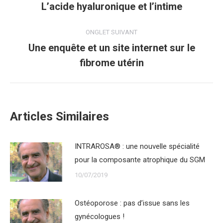
de
L’acide hyaluronique et l’intime
Onglet
précédent
commentaire
ONGLET SUIVANT
Une enquête et un site internet sur le
Onglet
fibrome utérin
suivant
Articles Similaires
INTRAROSA® : une nouvelle spécialité
pour la composante atrophique du SGM
10/07/2019
Ostéoporose : pas d’issue sans les
gynécologues !