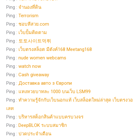
Ping :
จำนองที่ดิน
Ping :
Terrorism
Ping :
ชอบหีสวย.com
Ping :
เว็บปั้มติดตาม
Ping :
토토사이트먹튀
Ping :
เว็บตรงสล็อต มีตังค์168 Meetang168
Ping :
nude women webcams
Ping :
watch now
Ping :
Cash giveaway
Ping :
Доставка авто з Європи
Ping :
แทงหวยบาทละ 1000 บนเว็บ LSM99
Ping :
ทำความรู้จักกับเว็บนอกแท้ เว็บสล็อตใหม่ล่าสุด เว็บตรงวอ
เลท
Ping :
บริหารสต็อกสินค้าแบบครบวงจร
Ping :
DeepBLOK ระบบสมาชิก
Ping :
ปวดประจำเดือน