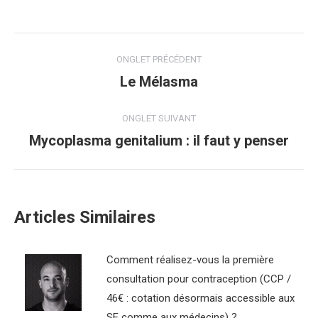
Navigation
ONGLET PRÉCÉDENT
de
Le Mélasma
Onglet
précédent
commentaire
ONGLET SUIVANT
Mycoplasma genitalium : il faut y penser
Onglet
suivant
Articles Similaires
Comment réalisez-vous la première
consultation pour contraception (CCP /
46€ : cotation désormais accessible aux
SF comme aux médecins) ?