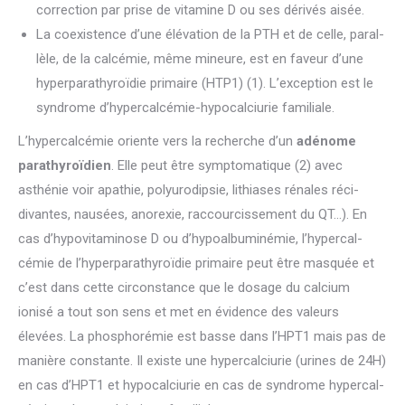
correction par prise de vitamine D ou ses dérivés aisée.
La coexistence d’une élévation de la PTH et de celle, paral-
lèle, de la calcémie, même mineure, est en faveur d’une
hyperparathyroïdie primaire (HTP1) (1). L’exception est le
syndrome d’hypercalcémie-hypocalciurie familiale.
L’hypercalcémie oriente vers la recherche d’un
adénome
parathyroïdien
. Elle peut être symptomatique (2) avec
asthénie voir apathie, polyurodipsie, lithiases rénales réci-
divantes, nausées, anorexie, raccourcissement du QT…). En
cas d’hypovitaminose D ou d’hypoalbuminémie, l’hypercal-
cémie de l’hyperparathyroïdie primaire peut être masquée et
c’est dans cette circonstance que le dosage du calcium
ionisé a tout son sens et met en évidence des valeurs
élevées. La phosphorémie est basse dans l’HPT1 mais pas de
manière constante. Il existe une hypercalciurie (urines de 24H)
en cas d’HPT1 et hypocalciurie en cas de syndrome hypercal-