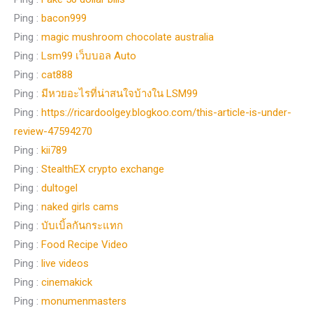
Ping :
bacon999
Ping :
magic mushroom chocolate australia
Ping :
Lsm99 เว็บบอล Auto
Ping :
cat888
Ping :
มีหวยอะไรที่น่าสนใจบ้างใน LSM99
Ping :
https://ricardoolgey.blogkoo.com/this-article-is-under-
review-47594270
Ping :
kii789
Ping :
StealthEX crypto exchange
Ping :
dultogel
Ping :
naked girls cams
Ping :
บับเบิ้ลกันกระแทก
Ping :
Food Recipe Video
Ping :
live videos
Ping :
cinemakick
Ping :
monumenmasters