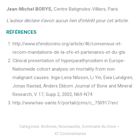
Jean-Michel BORYS,
Centre Batignoles-Villiers, Paris
L’auteur déclare n’avoir aucun lien d’intérêt pour cet article.
RÉFÉRENCES
http://www.sfendocrino.org/article/46/consensus-et-
recom-mandations-de-la-sfe-et-partenaires-et-du-gte
Clinical presentation of hyperparathyroidism in Europe-
Nationwide cohort analysis on mortality from non
malignant causes. Inga-Lena Nilsson, Li Yin, Ewa Lundgren,
Jonas Rastad, Anders Ekbom Journal of Bone and Mineral
Research, V 17, Supp 2, 2002, N69-N74
http://www.has-sante.fr/portail/jcms/c_750917/en/
Categories:
Archives
,
Nouveautés
,
Sommaire du mois
47 Commentaires