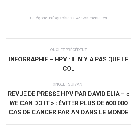
Catégorie
infographies
46 Commentaires
Navigation
ONGLET PRÉCÉDENT
de
INFOGRAPHIE – HPV : IL N’Y A PAS QUE LE
Onglet
COL
commentaire
précédent
ONGLET SUIVANT
REVUE DE PRESSE HPV PAR DAVID ELIA – «
WE CAN DO IT » : ÉVITER PLUS DE 600 000
Onglet
suivant
CAS DE CANCER PAR AN DANS LE MONDE