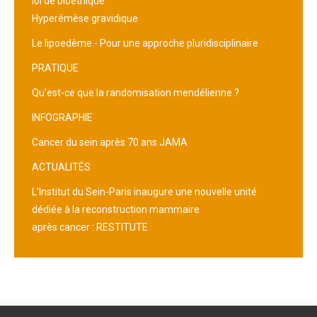
loi de bioéthique
Hyperémèse gravidique
Le lipoedème - Pour une approche pluridisciplinaire
PRATIQUE
Qu’est-ce que la randomisation mendélienne ?
INFOGRAPHIE
Cancer du sein après 70 ans JAMA
ACTUALITÉS
L’Institut du Sein-Paris inaugure une nouvelle unité
dédiée à la reconstruction mammaire
après cancer : RESTITUTE