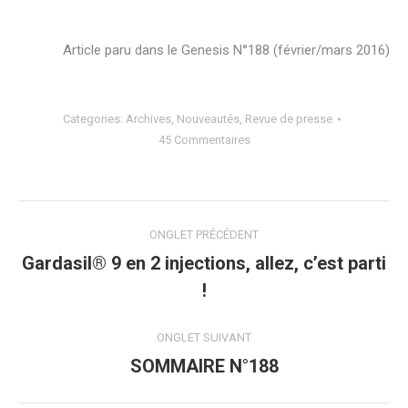
Article paru dans le Genesis N°188 (février/mars 2016)
Categories:
Archives
,
Nouveautés
,
Revue de presse
45 Commentaires
Navigation
ONGLET PRÉCÉDENT
de
Gardasil® 9 en 2 injections, allez, c’est parti
Onglet
!
commentaire
précédent
ONGLET SUIVANT
SOMMAIRE N°188
Onglet
suivant