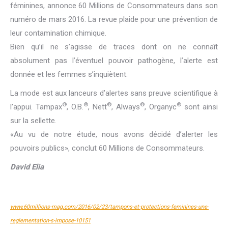
féminines, annonce 60 Millions de Consommateurs dans son
numéro de mars 2016. La revue plaide pour une prévention de
leur contamination chimique.
Bien qu’il ne s’agisse de traces dont on ne connaît
absolument pas l’éventuel pouvoir pathogène, l’alerte est
donnée et les femmes s’inquiètent.
La mode est aux lanceurs d’alertes sans preuve scientifique à
®
®
®
®
®
l’appui. Tampax
, O.B.
, Nett
, Always
, Organyc
sont ainsi
sur la sellette.
«Au vu de notre étude, nous avons décidé d’alerter les
pouvoirs publics», conclut 60 Millions de Consommateurs.
David Elia
www.60millions-mag.com/2016/02/23/tampons-et-protections-feminines-une-
reglementation-s-impose-10151