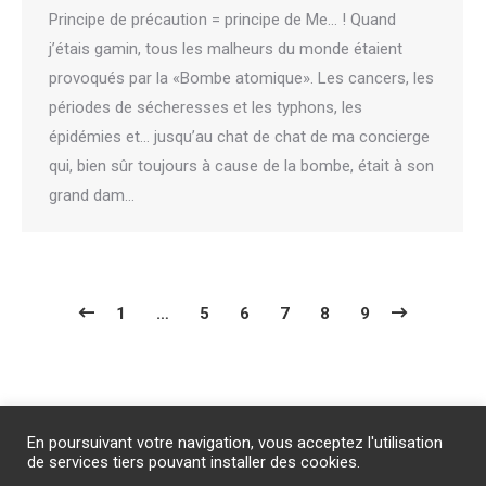
Principe de précaution = principe de Me… ! Quand
j’étais gamin, tous les malheurs du monde étaient
provoqués par la «Bombe atomique». Les cancers, les
périodes de sécheresses et les typhons, les
épidémies et… jusqu’au chat de chat de ma concierge
qui, bien sûr toujours à cause de la bombe, était à son
grand dam…
1
…
5
6
7
8
9
Abonnement
/
Publicité
/
Mentions légales
/
Contact
En poursuivant votre navigation, vous acceptez l'utilisation
PROTECTION DES DONNEES PERSONNELLES
de services tiers pouvant installer des cookies.
Un site internet du groupe Impact Médicom