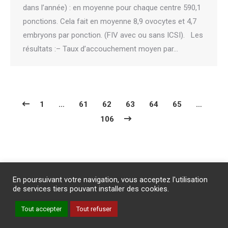
dans l’année) : en moyenne pour chaque centre 590,1
ponctions. Cela fait en moyenne 8,9 ovocytes et 4,7
embryons par ponction. (FIV avec ou sans ICSI). Les
résultats :– Taux d’accouchement moyen par…
1
…
61
62
63
64
65
…
106
Abonnement
/
Publicité
/
Mentions légales
/
Contact
En poursuivant votre navigation, vous acceptez l'utilisation
PROTECTION DES DONNEES PERSONNELLES
de services tiers pouvant installer des cookies.
Un site internet du groupe Impact Médicom
Tout accepter
Tout refuser
Copyright © AM
REVUE GENESIS
Inscription à la Newsletter