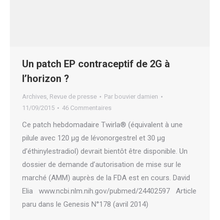
Un patch EP contraceptif de 2G à
l’horizon ?
Archives
,
Revue de presse
Par
bouvier damien
11/09/2015
46 Commentaires
Ce patch hebdomadaire Twirla® (équivalent à une
pilule avec 120 μg de lévonorgestrel et 30 μg
d’éthinylestradiol) devrait bientôt être disponible. Un
dossier de demande d’autorisation de mise sur le
marché (AMM) auprès de la FDA est en cours. David
Elia www.ncbi.nlm.nih.gov/pubmed/24402597 Article
paru dans le Genesis N°178 (avril 2014)