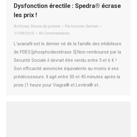
Dysfonction érectile : Spedra® écrase
les prix !
Archives
,
Revue de presse
Par
bouvier damien
11/09/2015
45 Commentaires
L’avanafil est le dernier né de la famille des inhibiteurs
de PDE5 [phosphodiestérase 5].Non remboursé par la
Sécurité Sociale il devrait être vendu entre 5 et 6 € !
Son efficacité annoncée équivalente au moins à ses
prédécesseurs. Il agit entre 30 et 45 minutes après la
prise (1 heure pour Viagra® et Levitra® et…