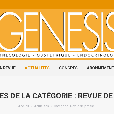
A REVUE
ACTUALITÉS
CONGRÈS
ABONNEMEN
ES DE LA CATÉGORIE :
REVUE DE
Vous êtes ici :
Accueil
Actualités
Catégorie "Revue de presse"