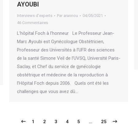
AYOUBI
Interviews d'experts
Par
arannou
04/05/2021
46 Commentaires
L’hôpital Foch à l’honneur Le Professeur Jean-
Marc Ayoubi est Gynécologue Obstétricien,
Professeur des Universités à l’UFR des sciences
de la santé Simone Veil de l’UVSQ, Université Paris-
Saclay, et Chef du service de gynécologie
obstétrique et médecine de la reproduction à
l’Hôpital Foch depuis 2006. Quels ont été les
challenges que vous avez dû…
1
2
3
4
5
…
25