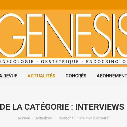
A REVUE
ACTUALITÉS
CONGRÈS
ABONNEMEN
DE LA CATÉGORIE :
INTERVIEWS
Vous êtes ici :
Accueil
Actualités
Catégorie "Interviews d’experts"