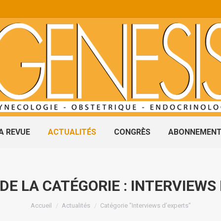
A REVUE
ACTUALITÉS
CONGRÈS
ABONNEMEN
DE LA CATÉGORIE :
INTERVIEWS
Vous êtes ici :
Accueil
Actualités
Catégorie "Interviews d’experts"