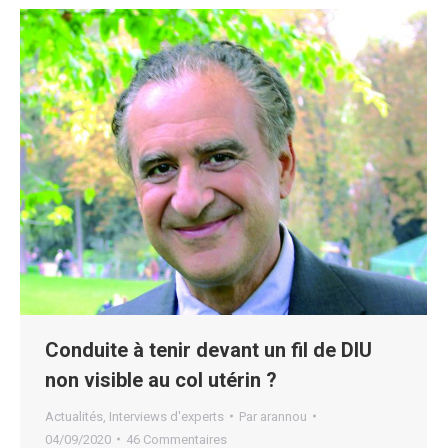
Conduite à tenir devant un fil de DIU
non visible au col utérin ?
Actualités
,
Interviews d'experts
Par
arannou
04/09/2020
46 Commentaires