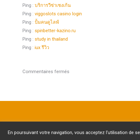
Ping :
บริการวีซ่าเชงเก้น
Ping :
viggoslots casino login
Ping :
ปั้มคนดูไลฟ์
Ping :
spinbetter-kazino.ru
Ping :
study in thailand
Ping :
iux รีวิว
Commentaires fermés
En poursuivant votre navigation, vous acceptez l'utilisation de se