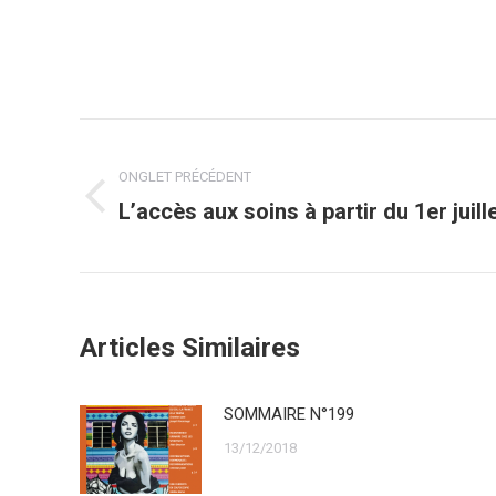
Navigation
ONGLET PRÉCÉDENT
de
L’accès aux soins à partir du 1er juill
Onglet
commentaire
précédent
Articles Similaires
SOMMAIRE N°199
13/12/2018