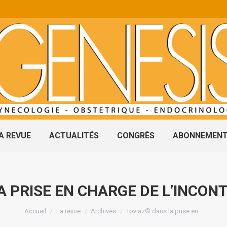
A REVUE
ACTUALITÉS
CONGRÈS
ABONNEMEN
 PRISE EN CHARGE DE L’INCON
Vous êtes ici :
Accueil
La revue
Archives
Toviaz® dans la prise en…