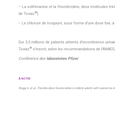
– La solifénacine et la fésotérodine, deux molécules trè
®
de Toviaz
)
– Le chlorure de trospium, sous forme d’une dose fixe, à p
Sur 3,5 millions de patients atteints d’incontinence urin
®
Toviaz
s’inscrit, selon les recommandations de l’ANAES, 
Conférence des
laboratoires Pfizer
À NOTER
Wagg A. et al., Flexible-dose fesoterodine in elderly adults with overactive 