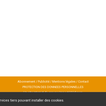
Abonnement
/
Publicité
/
Mentions légales
/
Contact
PROTECTION DES DONNEES PERSONNELLES
Un site internet du groupe Impact Médicom
Copyright © AM
REVUE GENESIS
rvices tiers pouvant installer des cookies.
Inscription à la Newsletter