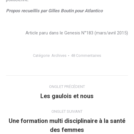
Propos recueillis par Gilles Boutin pour Atlantico
Article paru dans le Genesis N°183 (mars/avril 2015)
Catégorie
Archives
48 Commentaires
Navigation
ONGLET PRÉCÉDENT
de
Les gaulois et nous
Onglet
précédent
commentaire
ONGLET SUIVANT
Une formation multi disciplinaire à la santé
Onglet
des femmes
suivant