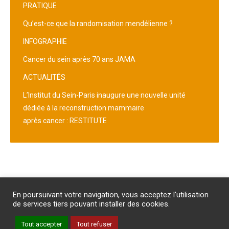
PRATIQUE
Qu’est-ce que la randomisation mendélienne ?
INFOGRAPHIE
Cancer du sein après 70 ans JAMA
ACTUALITÉS
L’Institut du Sein-Paris inaugure une nouvelle unité
dédiée à la reconstruction mammaire
après cancer : RESTITUTE
Abonnement
/
Publicité
/
Mentions légales
/
Contact
En poursuivant votre navigation, vous acceptez l'utilisation
PROTECTION DES DONNEES PERSONNELLES
de services tiers pouvant installer des cookies.
Un site internet du groupe Impact Médicom
Tout accepter
Tout refuser
Copyright © AM
REVUE GENESIS