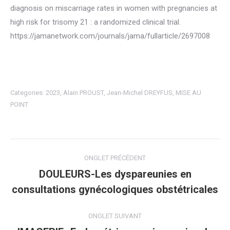
diagnosis on miscarriage rates in women with pregnancies at
high risk for trisomy 21 : a randomized clinical trial.
https://jamanetwork.com/journals/jama/fullarticle/2697008
Categories:
2023
,
Alain PROUST
,
Jean-Michel DREYFUS
,
MISE AU
POINT
Navigation
ONGLET PRÉCÉDENT
de
DOULEURS-Les dyspareunies en
Onglet
consultations gynécologiques obstétricales
commentaire
précédent
ONGLET SUIVANT