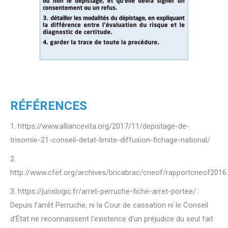
RÉFÉRENCES
1. https://www.alliancevita.org/2017/11/depistage-de-
trisomie-21-conseil-detat-limite-diffusion-fichage-national/
2.
http://www.cfef.org/archives/bricabrac/cneof/rapportcneof2016
3. https://jurislogic.fr/arret-perruche-fiche-arret-portee/ :
Depuis l’arrêt Perruche, ni la Cour de cassation ni le Conseil
d’État ne reconnaissent l’existence d’un préjudice du seul fait