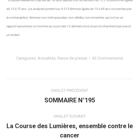
¹ Enquête réalisée du 8 janvier au 1er août auprès d’un échantillon de 15 216 personnes âgées
de 15 à 75 ans. Les analyses portent sur 4 315 femmes âgées de 15 à 49 ans concernées par
la contraception, femmes non ménopausées, non stériles, non enceintes, qui ont eu un
rapport sexuel avec un homme au cours des 12 derniers mois et qui ne cherchent pas à avoir
un enfant.
Categories:
Actualités
,
Revue de presse
45 Commentaires
Navigation
ONGLET PRÉCÉDENT
de
SOMMAIRE N°195
Onglet
précédent
commentaire
ONGLET SUIVANT
La Course des Lumières, ensemble contre le
Onglet
cancer
suivant