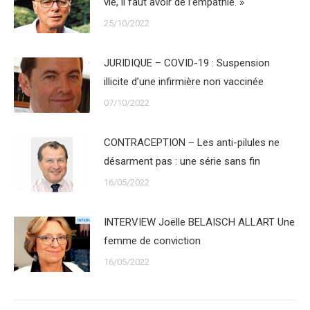
vie, il faut avoir de l’empathie. »
25/10/2022
JURIDIQUE – COVID-19 : Suspension
illicite d’une infirmière non vaccinée
07/10/2022
CONTRACEPTION – Les anti-pilules ne
désarment pas : une série sans fin
16/05/2022
INTERVIEW Joëlle BELAISCH ALLART Une
femme de conviction
16/05/2022