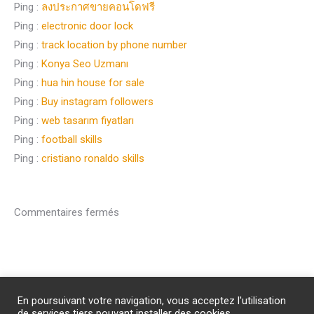
Ping :
ลงประกาศขายคอนโดฟรี
Ping :
electronic door lock
Ping :
track location by phone number
Ping :
Konya Seo Uzmanı
Ping :
hua hin house for sale
Ping :
Buy instagram followers
Ping :
web tasarım fiyatları
Ping :
football skills
Ping :
cristiano ronaldo skills
Commentaires fermés
Abonnement
/
Publicité
/
Mentions légales
/
Contact
En poursuivant votre navigation, vous acceptez l'utilisation
PROTECTION DES DONNEES PERSONNELLES
de services tiers pouvant installer des cookies.