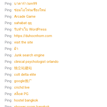
Ping :
บาคาร่า lsm99
Ping :
ซ่อมไอโฟนเชียงใหม่
Ping :
Arcade Game
Ping :
sahabat qq
Ping :
รับทำเว็บ WordPress
Ping :
https://duhocnhom.com
Ping :
visit the site
Ping :
ผ้า
Ping :
Junk search engine
Ping :
clinical psychologist orlando
Ping :
独立站建站
Ping :
colt delta elite
Ping :
google推广
Ping :
crichd live
Ping :
สล็oต PG
Ping :
hostel bangkok
Ping :
shower room bangkok