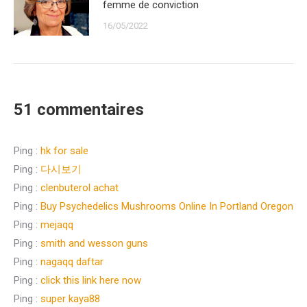
femme de conviction
16/05/2022
51 commentaires
Ping :
hk for sale
Ping :
다시보기
Ping :
clenbuterol achat
Ping :
Buy Psychedelics Mushrooms Online In Portland Oregon
Ping :
mejaqq
Ping :
smith and wesson guns
Ping :
nagaqq daftar
Ping :
click this link here now
Ping :
super kaya88