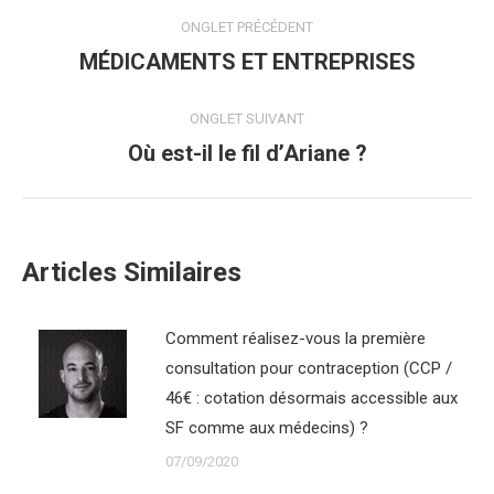
Navigation
ONGLET PRÉCÉDENT
de
MÉDICAMENTS ET ENTREPRISES
Onglet
précédent
commentaire
ONGLET SUIVANT
Où est-il le fil d’Ariane ?
Onglet
suivant
Articles Similaires
Comment réalisez-vous la première
consultation pour contraception (CCP /
46€ : cotation désormais accessible aux
SF comme aux médecins) ?
07/09/2020