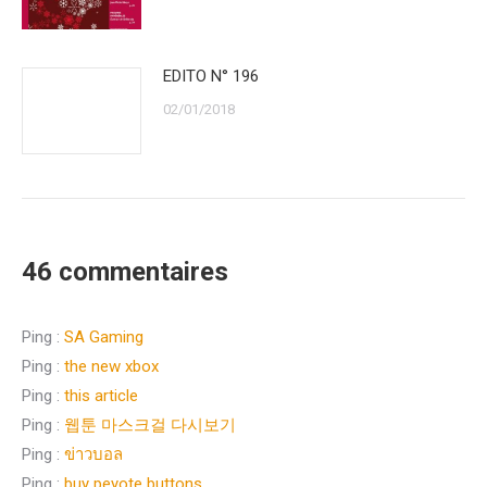
EDITO N° 196
02/01/2018
46 commentaires
Ping :
SA Gaming
Ping :
the new xbox
Ping :
this article
Ping :
웹툰 마스크걸 다시보기
Ping :
ข่าวบอล
Ping :
buy peyote buttons