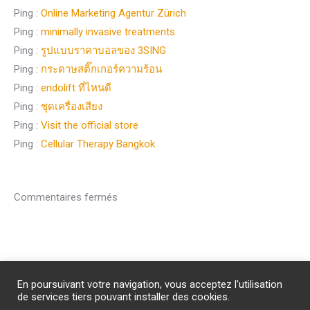
Ping :
Online Marketing Agentur Zürich
Ping :
minimally invasive treatments
Ping :
รูปแบบราคาบอลของ 3SING
Ping :
กระดาษสติ๊กเกอร์ความร้อน
Ping :
endolift ที่ไหนดี
Ping :
ชุดเครื่องเสียง
Ping :
Visit the official store
Ping :
Cellular Therapy Bangkok
Commentaires fermés
Abonnement
/
Publicité
/
Mentions légales
/
Contact
En poursuivant votre navigation, vous acceptez l'utilisation
PROTECTION DES DONNEES PERSONNELLES
de services tiers pouvant installer des cookies.
Un site internet du groupe Impact Médicom