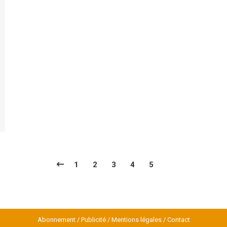
1
2
3
4
5
Abonnement
/
Publicité
/
Mentions légales
/
Contact